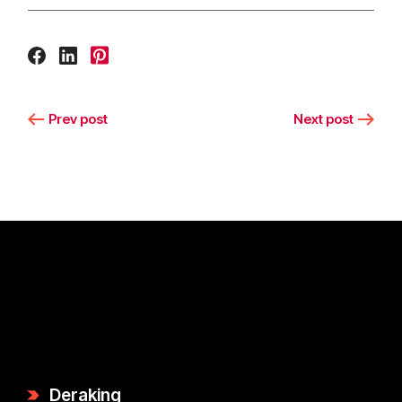
Prev post
Next post
Deraking