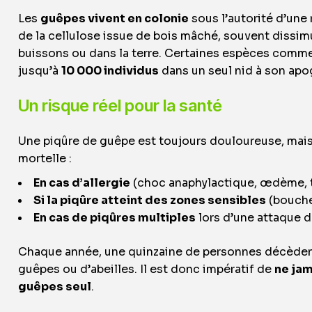
Les
guêpes vivent en colonie
sous l’autorité d’une 
de la cellulose issue de bois mâché, souvent dissimu
buissons ou dans la terre. Certaines espèces comm
jusqu’à
10 000 individus
dans un seul nid à son apo
Un risque réel pour la santé
Une piqûre de guêpe est toujours douloureuse, mais
mortelle :
En cas d’allergie
(choc anaphylactique, œdème, t
Si la piqûre atteint des zones sensibles
(bouche
En cas de piqûres multiples
lors d’une attaque d
Chaque année, une quinzaine de personnes décèdent 
guêpes ou d’abeilles. Il est donc impératif de
ne jam
guêpes seul
.