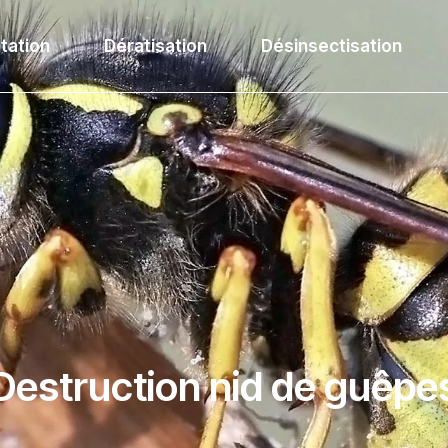
tation
Dératisation
Désinsectisation
Destruction nid de guêpe