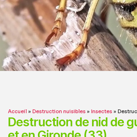
Accueil
»
Destruction nuisibles
»
Insectes
»
Destruc
Destruction de nid de 
et en Gironde (33)